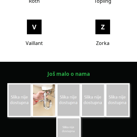
Roth
Topling
V
Z
Vaillant
Zorka
Još malo o nama