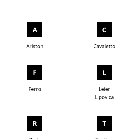
A
C
Ariston
Cavaletto
F
L
Ferro
Leier
Lipovica
R
T